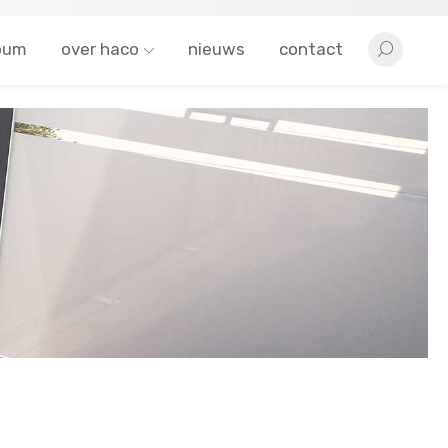
bum
over haco
nieuws
contact